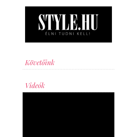
Követőink
Videók