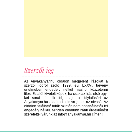
Szerzői jog
Az Anyakanyar.hu oldalon megjelent írásokat a
szerzői jogról szóló 1999. évi LXXVI. törvény
értelmében engedély nélkül máshol közzétenni
tilos. Ez alól kivételt képez, ha csak az írás első egy-
két sorát tüntetik fel, majd a folytatásért az
Anyakanyar.hu oldalra kattintva jut el az olvasó. Az
oldalon található fotók szintén nem használhatók fel
engedély nélkül. Minden oldalunk iránti érdeklődést
szeretettel várunk az info@anyakanyar.hu címen!