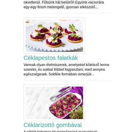
okvetlenül. Fűtsünk hát belülről! Együnk vacsorára
egy-egy finom melengető, gyorsan elkészülő...
Céklapestos falatkák
Vannak olyan élelmiszerek, amelyeket kötelező lenne
szeretni, és sokkal többet fogyasztani, mert annyira
egészségesek. Sokféle formában ismerjük...
Céklarizottó gombával
A céklát érdemes jól megnéznünk magunknak,