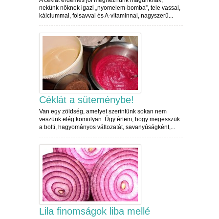
nekünk nőknek igazi „nyomelem-bomba”, tele vassal,
kálciummal, folsavval és A-vitaminnal, nagyszerű...
Céklát a süteménybe!
Van egy zöldség, amelyet szerintünk sokan nem
veszünk elég komolyan. Úgy értem, hogy megesszük
a bolti, hagyományos változatát, savanyúságként,...
Lila finomságok liba mellé